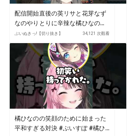
配信開始直後の英リサと花芽なず
なのやりとりに辛辣な橘ひなの
www【ぶいすぽ/切り抜き】
ぶいぬきっ!【切り抜き】
34,121 次觀看
橘ひなのの笑顔のために始まった
平和すぎる対決 #ぶいすぽ #橘ひ