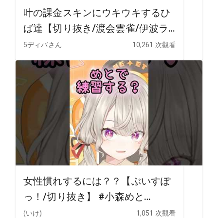
叶の課金スキンにウキウキするひ
ば達【切り抜き/渡会雲雀/伊波ラ
イ/風楽奏斗/叶/VCRRUST/eng
5ディバさん
10,261 次觀看
sub】#にじさんじ切り抜き
#shorts
女性慣れするには？？【ぶいすぽ
っ！/切り抜き】 #小森めと
#shorts
(いけ)
1,051 次觀看