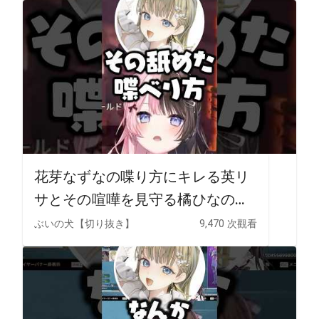
#vtuber
花芽なずなの喋り方にキレる英リ
サとその喧嘩を見守る橘ひなの
【ぶいすぽ/切り抜き/橘ひなの/花
ぶいの犬【切り抜き】
9,470 次觀看
芽なずな/英リサ/Apex Legends】