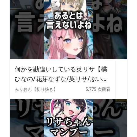
何かを勘違いしている英リサ【橘
ひなの/花芽なずな/英リサ/ぶいす
ぽ/切り抜き】
みりおん【切り抜き】
5,775 次觀看