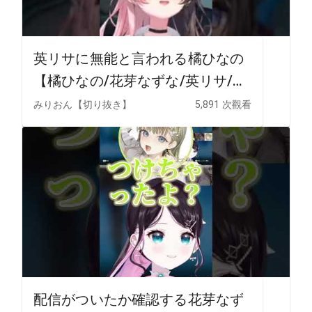
英リサに無能と言われる橘ひなの
【橘ひなの/花芽なずな/英リサ/ぶ
いすぽ/切り抜き】
みりおん【切り抜き】
5,891 次觀看
配信がついたか確認する花芽なず