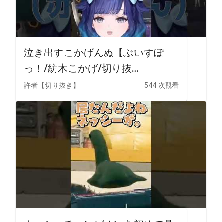
泣き出すこかげんぬ【ぶいすぽ
っ！/紡木こかげ/切り抜
き/VALO】 #shorts
許者【切り抜き】
544 次觀看