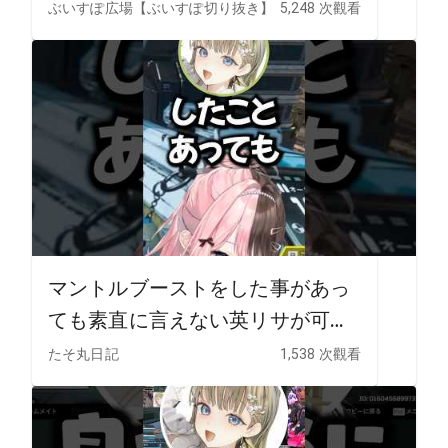
なの
ぶいすぽ広場【ぶいすぽ切り抜き】
5,248 次觀看
マントルブーストをした事があっ
ても素直に言えない英リサが可愛
すぎるww #ぶいすぽ #ぶいすぽ切
たそ丸日記
1,538 次觀看
り抜き #vtuber