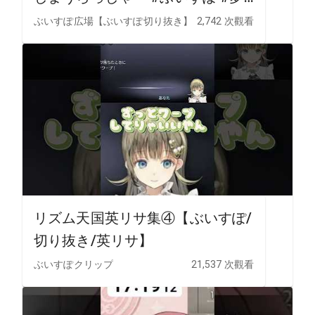
野あかり
ぶいすぽ広場【ぶいすぽ切り抜き】
2,742 次觀看
リズム天国英リサ集④【ぶいすぽ/
切り抜き/英リサ】
ぶいすぽクリップ
21,537 次觀看