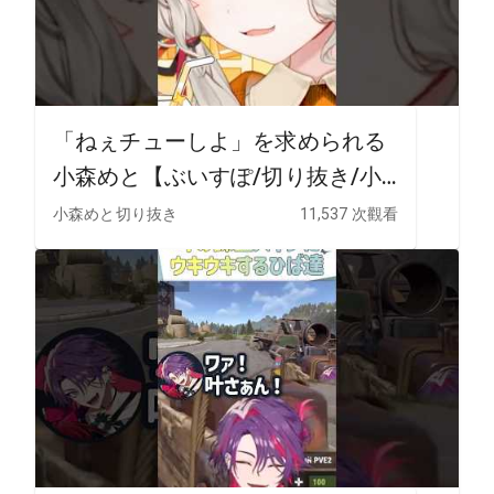
「ねぇチューしよ」を求められる
小森めと【ぶいすぽ/切り抜き/小
森めと】
小森めと切り抜き
11,537 次觀看