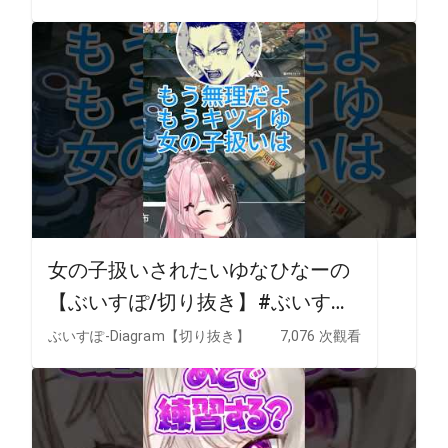
女の子扱いされたいゆなひなーの
【ぶいすぽ/切り抜き】#ぶいすぽ
#橘ひなの
ぶいすぽ-Diagram【切り抜き】
7,076 次觀看