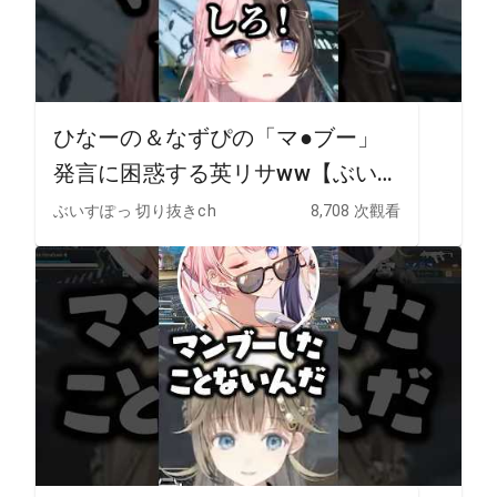
ひなーの＆なずぴの「マ●ブー」
発言に困惑する英リサww【ぶいす
ぽ/切り抜き/橘ひなの/花芽なず
ぶいすぽっ 切り抜きch
8,708 次觀看
な】