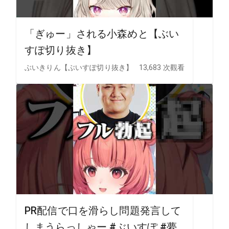
「ぎゅー」される小森めと【ぶい
すぽ切り抜き】
ぶいきりん【ぶいすぽ切り抜き】
13,683 次觀看
PR配信で口を滑らし問題発言して
しまうらっしゃー #ぶいすぽ #夢