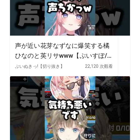
声が近い花芽なずなに爆笑する橘
ひなのと英リサwww【ぶいすぽ/
切り抜き】
ぶいぬきっ!【切り抜き】
22,120 次觀看