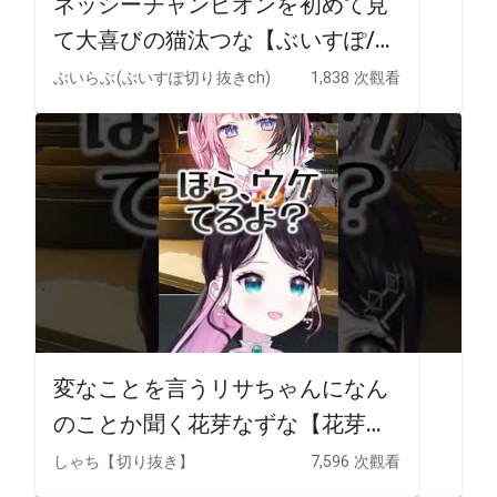
ネッシーチャンピオンを初めて見
て大喜びの猫汰つな【ぶいすぽ/切
り抜き/猫汰つな】 #ぶいすぽ #ぶ
ぶいらぶ(ぶいすぽ切り抜きch)
1,838 次觀看
いすぽっ #切り抜き #猫汰つな #
ありさか #うるか
変なことを言うリサちゃんになん
のことか聞く花芽なずな【花芽な
ずな/橘ひなの/英リサ】 #ぶいす
しゃち【切り抜き】
7,596 次觀看
ぽ切り抜き #切り抜き #ぶいすぽ