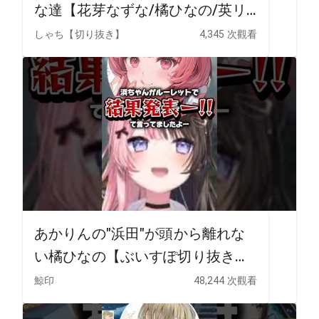
な達【花芽なずな/橘ひなの/英リ
サ】 #ぶいすぽ切り抜き #切り抜
しゃち【切り抜き】
4,345 次觀看
き #ぶいすぽ #vtuber
あかりんの"浜田"が頭から離れな
い橘ひなの【ぶいすぽ切り抜き】
#vtuber
鯨印
48,244 次觀看