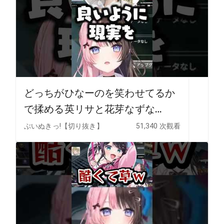
どっちがひなーのを笑わせてるか
で揉める英リサと花芽なずな
www【ぶいすぽ/切り抜き】
ぶいぬきっ!【切り抜き】
51,340 次觀看