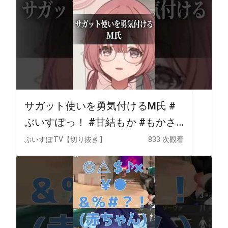
サガット使いを勇気付けるM氏 #
ぶいすぽっ！ #甘結もか #もかさ
ーん #スト６ #StreetFighter6
ぶいすぽTV【切り抜き】
833 次觀看