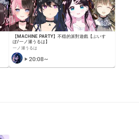
【MACHINE PARTY】不穏的派對遊戲【ぶいす
ぽ/一ノ瀬うるは】
一ノ瀬うるは
20:08
~