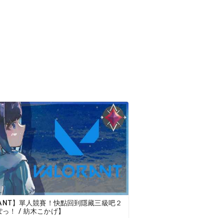
RANT】單人競賽！快點回到隱藏三級吧２
っ！ / 紡木こかげ】