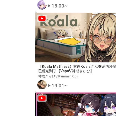
18:00
~
【Koala Mattress】來自Koalaさん🐨🌿的沙
已經送到了【Vspo!/神成きゅぴ】
神成きゅぴ / Kaminari Qpi
19:01
~