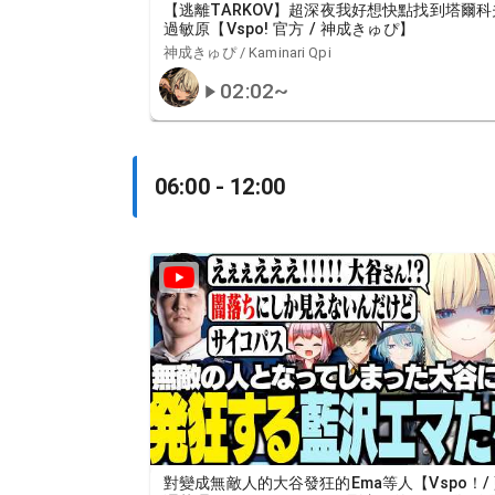
【逃離TARKOV】超深夜我好想快點找到塔爾科
過敏原【Vspo! 官方 / 神成きゅぴ】
神成きゅぴ / Kaminari Qpi
02:02
~
06:00 - 12:00
對變成無敵人的大谷發狂的Ema等人【Vspo！/