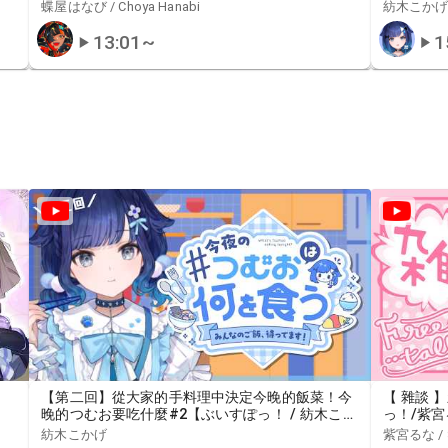
っ！/ 蝶屋はなび】
蝶屋はなび / Choya Hanabi
紡木こか
13:01
~
1
【第二回】從大家的手料理中決定今晚的飯菜！今
【 雜談 
晚的つむお要吃什麼#2【ぶいすぽっ！ / 紡木こか
っ！/紫宮
げ】
紡木こかげ
紫宮るな / S