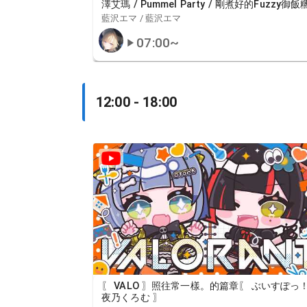
澤艾瑪 / Pummel Party / 剛煮好的Fuzzy御飯糰
V第二次聚會】
藍沢エマ / 藍沢エマ
07:00
~
12:00 - 18:00
〖 VALO 〗照往常一樣。的篇章〖 ぶいすぽっ！
夜乃くろむ 〗