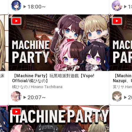
18:00
~
1
發床
【Machine Party】玩黑暗派對遊戲【Vspo!
【Machi
Official/橘ひなの】
Nazupi、
橘ひなの / Hinano Tachibana
英リサ.Hana
20:07
~
2