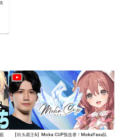
夫
 藍
【街头霸王6】Moka CUP预选赛！MokaYasu队