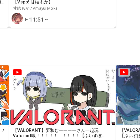
 /
【Vspo! 甘结もか】
甘結もか / Amayui Moka
11:51
~
 /
【VALORANT】要和むーーーーさん一起玩
【VALO
Valorant哦！！！！！！！！！！【ぶいすぽ
【ぶいすぽ