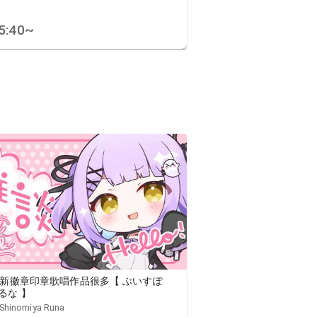
げ
5:40
~
】新徽章印章歌唱作品很多【 ぶいすぽ
るな 】
hinomiya Runa