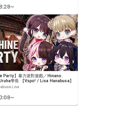
8:28
~
ne Party】暴力派對遊戲／Hinano、
Uruha學長 【Vspo! / Lisa Hanabusa】
busa Lisa
0:08
~