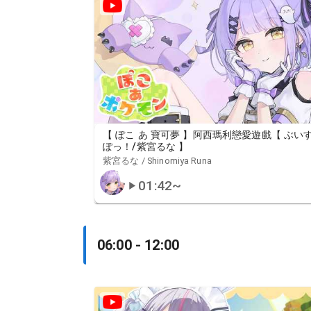
【 ぽこ あ 寶可夢 】阿西瑪利戀愛遊戲【 ぶい
ぽっ！/紫宮るな 】
紫宮るな / Shinomiya Runa
01:42
~
06:00 - 12:00